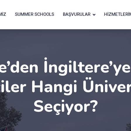
MIZ
SUMMER SCHOOLS
BAŞVURULAR
HIZMETLERI
e’den İngiltere’y
ler Hangi Üniver
Seçiyor?