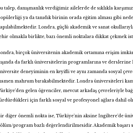
u talep, danışmanlık verdiğimiz ailelerde de sıklıkla karşımız
opülerliği ya da tanıdık birinin orada eğitim alması gibi ned
apılabilmektedir. Londra, güçlü akademik ve sanat okullarıyl
ehir olmakla birlikte, bazı önemli noktalara dikkat çekmek ist
ondra, birçok üniversitenin akademik ortamına erişim imkânı
ışında da farklı üniversitelerin programlarına ve derslerine 
niversite deneyiminin en keyifli ve aynı zamanda sosyal çev
ısmen mahrum bırakabilmektedir. Londra üniversiteleri kampü
ürkiye’den gelen öğrenciler, mevcut arkadaş çevreleriyle bağ
ürdürdükleri için farklı sosyal ve profesyonel ağlara dahil o
ir diğer önemli nokta ise, Türkiye’nin aksine İngiltere’de üni
ölüm/program bazlı değerlendirilmesidir. Akademik başarı 