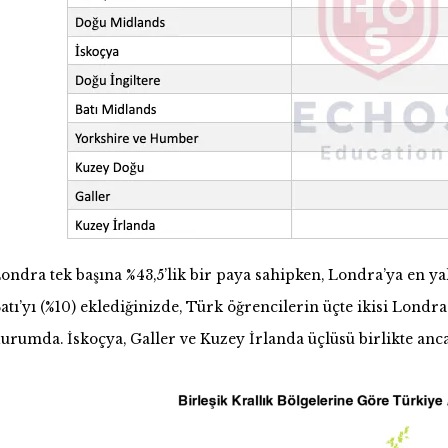
ondra tek başına %43,5’lik bir paya sahipken, Londra’ya en y
atı’yı (%10) eklediğinizde, Türk öğrencilerin üçte ikisi Londr
urumda. İskoçya, Galler ve Kuzey İrlanda üçlüsü birlikte anca