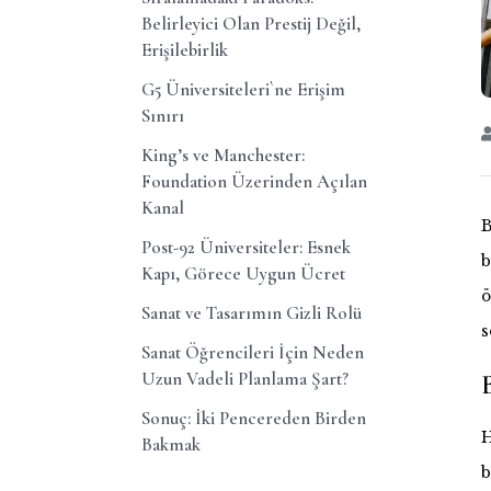
Belirleyici Olan Prestij Değil,
Erişilebirlik
G5 Üniversiteleri`ne Erişim
Sınırı
King’s ve Manchester:
Foundation Üzerinden Açılan
Kanal
B
Post-92 Üniversiteler: Esnek
b
Kapı, Görece Uygun Ücret
ö
Sanat ve Tasarımın Gizli Rolü
s
Sanat Öğrencileri İçin Neden
Uzun Vadeli Planlama Şart?
Sonuç: İki Pencereden Birden
H
Bakmak
b