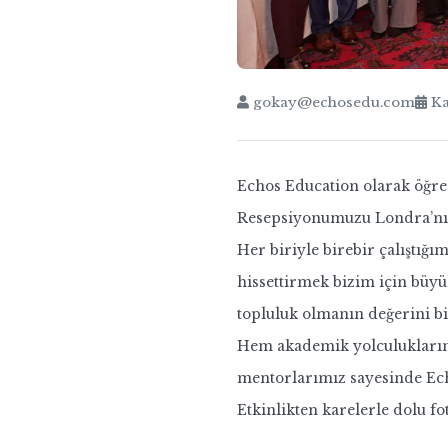
gokay@echosedu.com
Ka
Echos Education olarak öğre
Resepsiyonumuzu Londra’nın
Her biriyle birebir çalıştığ
hissettirmek bizim için büyü
topluluk olmanın değerini b
Hem akademik yolculuklarınd
mentorlarımız sayesinde Ech
Etkinlikten karelerle dolu fo